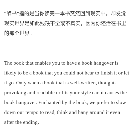
“醉书”指的是当你读完一本书突然回到现实中，却发觉
现实世界是如此残缺不全或不真实，因为你还活在书里
的那个世界。
The book that enables you to have a book hangover is
likely to be a book that you could not bear to finish it or let
it go. Only when a book that is well-written, thought-
provoking and readable or fits your style can it causes the
book hangover. Enchanted by the book, we prefer to slow
down our tempo to read, think and hang around it even
after the ending.