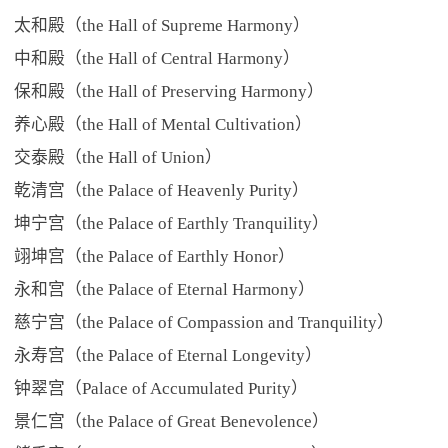
太和殿（the Hall of Supreme Harmony）
中和殿（the Hall of Central Harmony）
保和殿（the Hall of Preserving Harmony）
养心殿（the Hall of Mental Cultivation）
交泰殿（the Hall of Union）
乾清宫（the Palace of Heavenly Purity）
坤宁宫（the Palace of Earthly Tranquility）
翊坤宫（the Palace of Earthly Honor）
永和宫（the Palace of Eternal Harmony）
慈宁宫（the Palace of Compassion and Tranquility）
永寿宫（the Palace of Eternal Longevity）
钟翠宫（Palace of Accumulated Purity）
景仁宫（the Palace of Great Benevolence）