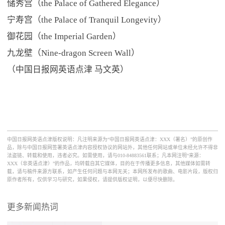
储秀宫（the Palace of Gathered Elegance）
宁寿宫（the Palace of Tranquil Longevity）
御花园（the Imperial Garden）
九龙壁（Nine-dragon Screen Wall）
（中国日报网英语点津 马文英）
中国日报网英语点津版权说明：凡注明来源为“中国日报网英语点津：XXX（署名）”的原创作
品，除与中国日报网签署英语点津内容授权协议的网站外，其他任何网站或单位未经允许不得非
法盗链、转载和使用，违者必究。如需使用，请与010-84883561联系；凡本网注明“来源：
XXX（非英语点津）”的作品，均转载自其它媒体，目的在于传播更多信息，其他媒体如需转
载，请与稿件来源方联系，如产生任何问题与本网无关；本网所发布的歌曲、电影片段，版权归
原作者所有，仅供学习与研究，如果侵权，请提供版权证明，以便尽快删除。
更多新闻热词