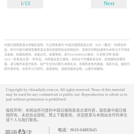
1/13
Next
中国日报网英语点津版权说明：凡注明来源为“中国日报网英语点津：XXX（署名）”的原创作
品，除与中国日报网签署英语点津内容授权协议的网站外，其他任何网站或单位未经允许不得非
法盗链、转载和使用，违者必究。如需使用，请与010-84883561联系；凡本网注明“来源：
XXX（非英语点津）”的作品，均转载自其它媒体，目的在于传播更多信息，其他媒体如需转
载，请与稿件来源方联系，如产生任何问题与本网无关；本网所发布的歌曲、电影片段，版权归
原作者所有，仅供学习与研究，如果侵权，请提供版权证明，以便尽快删除。
Copyright by chinadaily.com.cn. All rights reserved. None of this material
may be used for any commercial or public use. Reproduction in whole or in
part without permission is prohibited.
版权声明：本网站所刊登的中国日报网英语点津内容，版权属中国日报
网所有，未经协议授权，禁止下载使用。 欢迎愿意与本网站合作的单位
或个人与我们联系。
电话：
8610-84883645