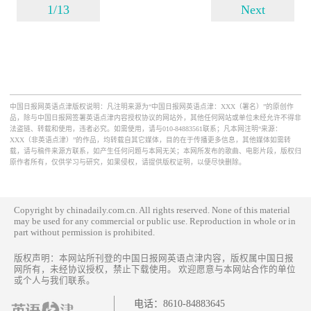
1/13
Next
中国日报网英语点津版权说明：凡注明来源为“中国日报网英语点津：XXX（署名）”的原创作
品，除与中国日报网签署英语点津内容授权协议的网站外，其他任何网站或单位未经允许不得非
法盗链、转载和使用，违者必究。如需使用，请与010-84883561联系；凡本网注明“来源：
XXX（非英语点津）”的作品，均转载自其它媒体，目的在于传播更多信息，其他媒体如需转
载，请与稿件来源方联系，如产生任何问题与本网无关；本网所发布的歌曲、电影片段，版权归
原作者所有，仅供学习与研究，如果侵权，请提供版权证明，以便尽快删除。
Copyright by chinadaily.com.cn. All rights reserved. None of this material
may be used for any commercial or public use. Reproduction in whole or in
part without permission is prohibited.
版权声明：本网站所刊登的中国日报网英语点津内容，版权属中国日报
网所有，未经协议授权，禁止下载使用。 欢迎愿意与本网站合作的单位
或个人与我们联系。
电话：
8610-84883645