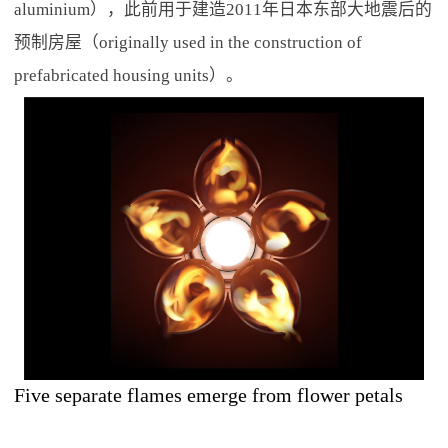
aluminium），此前用于建造2011年日本东部大地震后的
预制房屋（originally used in the construction of
prefabricated housing units）。
Five separate flames emerge from flower petals