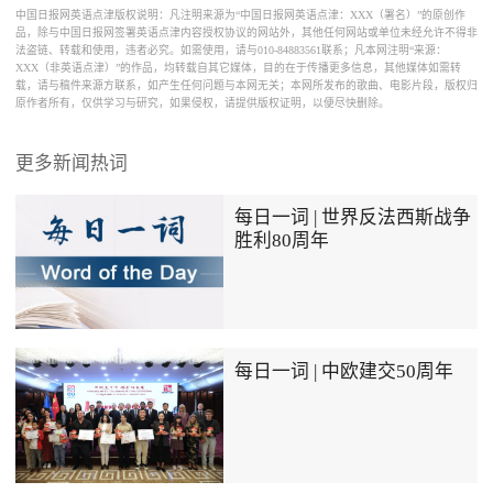
中国日报网英语点津版权说明：凡注明来源为“中国日报网英语点津：XXX（署名）”的原创作
品，除与中国日报网签署英语点津内容授权协议的网站外，其他任何网站或单位未经允许不得非
法盗链、转载和使用，违者必究。如需使用，请与010-84883561联系；凡本网注明“来源：
XXX（非英语点津）”的作品，均转载自其它媒体，目的在于传播更多信息，其他媒体如需转
载，请与稿件来源方联系，如产生任何问题与本网无关；本网所发布的歌曲、电影片段，版权归
原作者所有，仅供学习与研究，如果侵权，请提供版权证明，以便尽快删除。
更多新闻热词
每日一词 | 世界反法西斯战争
胜利80周年
每日一词 | 中欧建交50周年