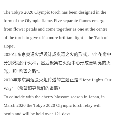
The Tokyo 2020 Olympic torch has been designed in the
form of the Olympic flame. Five separate flames emerge
from flower petals and come together as one at the centre
of the torch to give off a more brilliant light – the 'Path of
Hope'.
2020年东京奥运火炬设计成奥运之火的形式，5个花瓣中
分别燃起5个火种，然后聚集在火炬中心形成更明亮的火
光，即“希望之路”。
2020年东京奥运会火炬传递的主题正是 "Hope Lights Our
Way" （希望照亮我们的道路）。
To coincide with the cherry blossom season in Japan, in
March 2020 the Tokyo 2020 Olympic torch relay will
begin and will be held over 121 days.