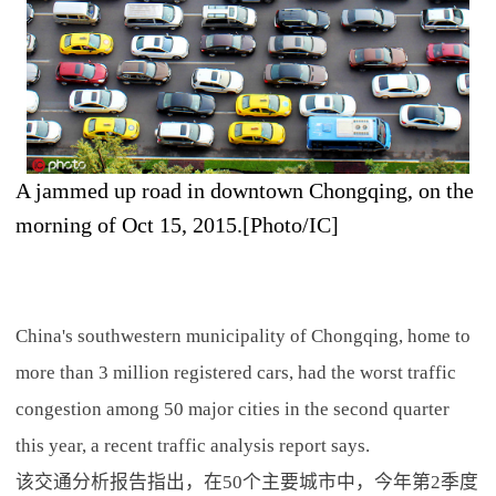
A jammed up road in downtown Chongqing, on the
morning of Oct 15, 2015.[Photo/IC]
China's southwestern municipality of Chongqing, home to
more than 3 million registered cars, had the worst traffic
congestion among 50 major cities in the second quarter
this year, a recent traffic analysis report says.
该交通分析报告指出，在50个主要城市中，今年第2季度