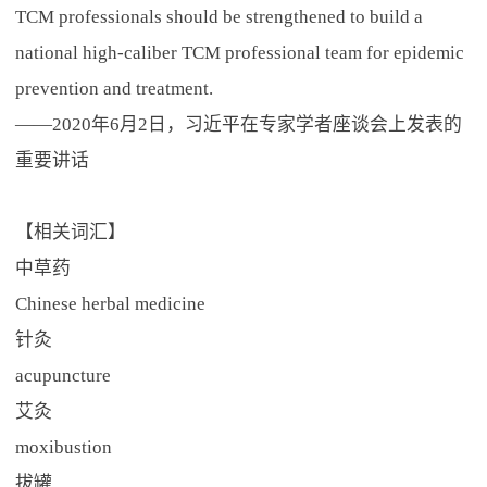
TCM professionals should be strengthened to build a
national high-caliber TCM professional team for epidemic
prevention and treatment.
——2020年6月2日，习近平在专家学者座谈会上发表的
重要讲话
【相关词汇】
中草药
Chinese herbal medicine
针灸
acupuncture
艾灸
moxibustion
拔罐