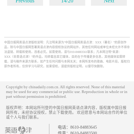
Previous
14/20
Next
中国日报网英语点津版权说明：凡注明来源为“中国日报网英语点津：XXX（署名）”的原创作
品，除与中国日报网签署英语点津内容授权协议的网站外，其他任何网站或单位未经允许不得非
法盗链、转载和使用，违者必究。如需使用，请与010-84883561联系；凡本网注明“来源：
XXX（非英语点津）”的作品，均转载自其它媒体，目的在于传播更多信息，其他媒体如需转
载，请与稿件来源方联系，如产生任何问题与本网无关；本网所发布的歌曲、电影片段，版权归
原作者所有，仅供学习与研究，如果侵权，请提供版权证明，以便尽快删除。
Copyright by chinadaily.com.cn. All rights reserved. None of this material
may be used for any commercial or public use. Reproduction in whole or in
part without permission is prohibited.
版权声明：本网站所刊登的中国日报网英语点津内容，版权属中国日报
网所有，未经协议授权，禁止下载使用。 欢迎愿意与本网站合作的单位
或个人与我们联系。
电话：
8610-84883645
传真：
8610-84883500