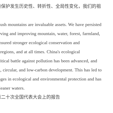
境保护发生历史性、转折性、全局性变化，我们的祖
lush mountains are invaluable assets. We have persisted
rving and improving mountain, water, forest, farmland,
nsured stronger ecological conservation and
regions, and at all times. China's ecological
tical battle against pollution has been advanced, and
, circular, and low-carbon development. This has led to
nges in ecological and environmental protection and has
leaner waters.
党第二十次全国代表大会上的报告