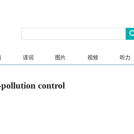
语
译词
图片
视频
听力
ution control