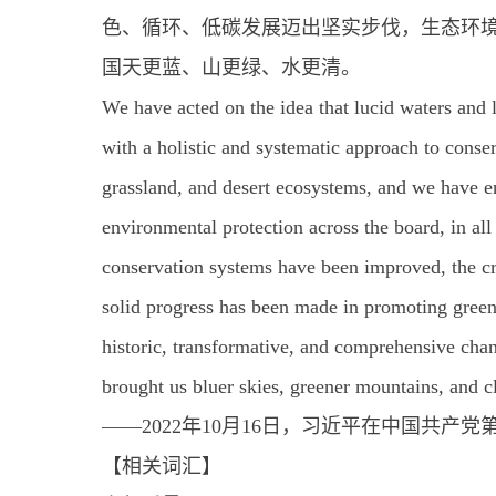
色、循环、低碳发展迈出坚实步伐，生态环
国天更蓝、山更绿、水更清。
We have acted on the idea that lucid waters and 
with a holistic and systematic approach to conse
grassland, and desert ecosystems, and we have e
environmental protection across the board, in all 
conservation systems have been improved, the cri
solid progress has been made in promoting green
historic, transformative, and comprehensive cha
brought us bluer skies, greener mountains, and c
——2022年10月16日，习近平在中国共产
【相关词汇】