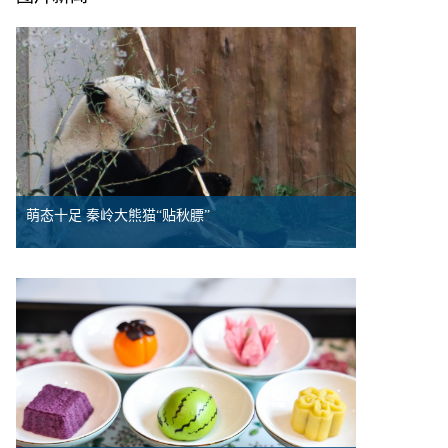
萌态十足 秦岭大熊猫“贴秋膘”