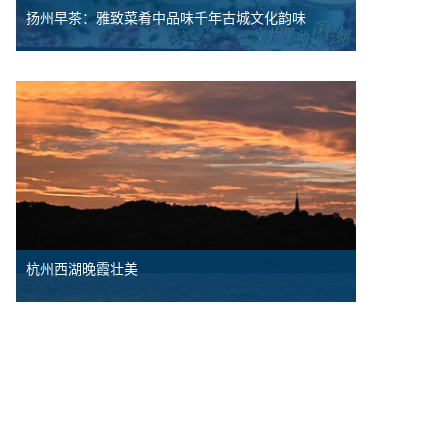
扬州早茶：雅致菜肴中品味千年古城文化韵味
杭州西湖晚霞壮美