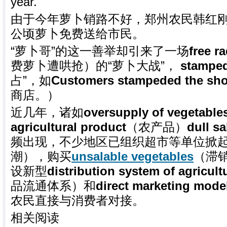
year.
由于今年萝卜销路不好，郑州农民韩红刚
公顷萝卜免费送给市民。
“萝卜哥”的这一善举却引来了一场
free r
费萝卜遭哄抢）的“萝卜大战”，
stampe
占”，如
Customers stampeded the sh
商店。）
近几年，诸如
oversupply of vegetable
agricultural
product
（农产品）
dull sa
频出现，不少地区已组织超市等单位掀
潮），购买
unsalable vegetables
（滞
设新型
distribution system of agricult
品流通体系）和
direct marketing mode
农民直接与消费者对接。
相关阅读