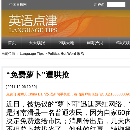
中国日报网
用户名
首页
天天读报
阅读天地
词海拾贝
精彩视
当前位置：
Language Tips
>
Politics Hot Word 政治
“免费萝卜”遭哄抢
[ 2011-12-06 10:50]
免费订阅30天China Daily双语新闻手机报：移动用户编辑短信CD至1065800090
近日，被热议的“萝卜哥”迅速蹿红网络。
是河南滑县一名普通农民，因为自家60亩
决定免费送给市民；消息传出后，几天
不但萝卜被拔光了，他种的红薯、辣椒