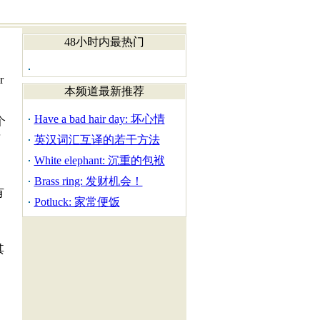
48小时内最热门
r
本频道最新推荐
Have a bad hair day: 坏心情
个
情
英汉词汇互译的若干方法
White elephant: 沉重的包袱
Brass ring: 发财机会！
有
Potluck: 家常便饭
其