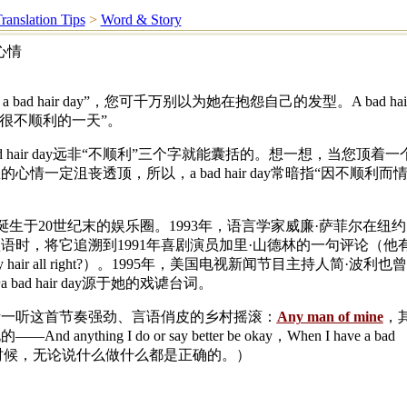
ranslation Tips
>
Word & Story
 坏心情
a bad hair day”，您可千万别以为她在抱怨自己的发型。A bad hai
“很不顺利的一天”。
d hair day远非“不顺利”三个字就能囊括的。想一想，当您顶着一
情一定沮丧透顶，所以，a bad hair day常暗指“因不顺利而
r day诞生于20世纪末的娱乐圈。1993年，语言学家威廉·萨菲尔在纽约
语时，将它追溯到1991年喜剧演员加里·山德林的一句评论（他
hair all right?）。1995年，美国电视新闻节目主持人简·波利也曾
ad hair day源于她的戏谑台词。
听一听这首节奏强劲、言语俏皮的乡村摇滚：
Any man of mine
，
nything I do or say better be okay，When I have a bad
情糟的时候，无论说什么做什么都是正确的。）
）