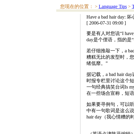
您现在的位置：
>
Language Tips
>
T
Have a bad hair day:
[ 2006-07-31 09:00 ]
要是有人对您说“I have 
day是个俚语，指的是
若仔细推敲一下，a ba
糟糕无比的发型时，您的心
绪低靡。”
据记载，a bad hai
时报专栏里讨论这个短
一句经典搞笑台词Is my 
在一些场合宣称，短语a b
如果要寻例句，可以
中有一句歌词是这么说的——And a
hair day（我心
（英语点津陈蓓编辑