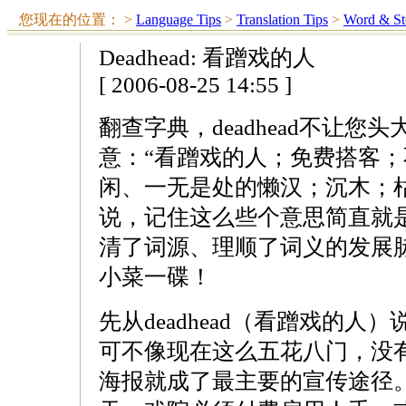
您现在的位置：
>
Language Tips
>
Translation Tips
>
Word & St
Deadhead: 看蹭戏的人
[ 2006-08-25 14:55 ]
翻查字典，deadhead不让您
意：“看蹭戏的人；免费搭客
闲、一无是处的懒汉；沉木；枯
说，记住这么些个意思简直就
清了词源、理顺了词义的发展脉络
小菜一碟！
先从deadhead（看蹭戏的
可不像现在这么五花八门，没
海报就成了最主要的宣传途径