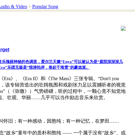
udio & Video
>
Popular Song
rget
音乐瑰丽神秘的色调里，爱尔兰天籁“Enya”可以被认为是“庭院深深深几
Era”乐团无疑是“惊涛拍岸，卷起千堆雪”的豪放派。
ra》、《Era II》和《The Mass》三张专辑。“Don't you
 Mass》，该专辑营造出的壮阔氛围和戏剧张力足以震撼听者的视觉
mass”（《弥撒》）气势磅礴，听的过程中，一颗心竟不知觉地
远、壮观、华丽……几乎可以当作励志音乐来欣赏。
叫怀旧；有一种感动，因憨纯；有一种记忆，在梦田……
怀念“故乡”童年中的质朴和憨纯 —— 一个属于没有“故乡”、或