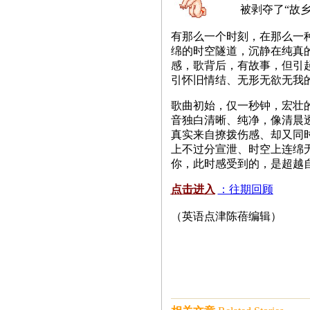
被剥夺了“故
有那么一个时刻，在那么一种场景，
绵的时空隧道，沉静在纯真
感，歌背后，有故事，但引
引怀旧情结、无形无欲无我
歌曲初始，仅一秒钟，宏壮
音独白清晰、纯净，像清晨
真实来自撩拨伤感、却又同
上不过分宣泄、时空上连绵无
你，此时感受到的，是超越
点击进入
：往期回顾
（英语点津陈蓓编辑）