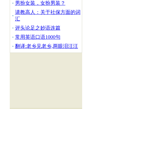
男扮女装，女扮男装？
请教高人：关于社保方面的词
汇
评头论足之妙语连篇
常用英语口语1000句
翻译:老乡见老乡,两眼泪汪汪