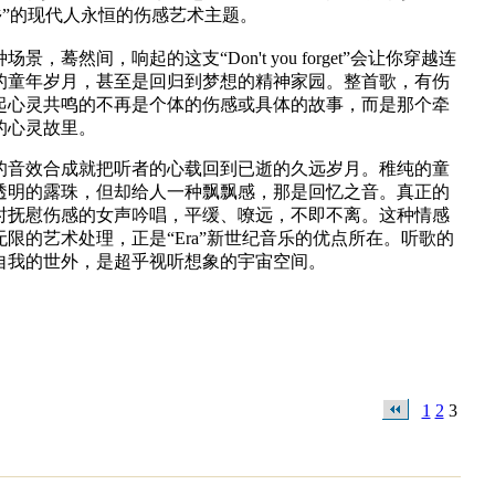
乡”的现代人永恒的伤感艺术主题。
蓦然间，响起的这支“Don't you forget”会让你穿越连
的童年岁月，甚至是回归到梦想的精神家园。整首歌，有伤
起心灵共鸣的不再是个体的伤感或具体的故事，而是那个牵
的心灵故里。
的音效合成就把听者的心载回到已逝的久远岁月。稚纯的童
透明的露珠，但却给人一种飘飘感，那是回忆之音。真正的
时抚慰伤感的女声吟唱，平缓、嘹远，不即不离。这种情感
限的艺术处理，正是“Era”新世纪音乐的优点所在。听歌的
自我的世外，是超乎视听想象的宇宙空间。
1
2
3