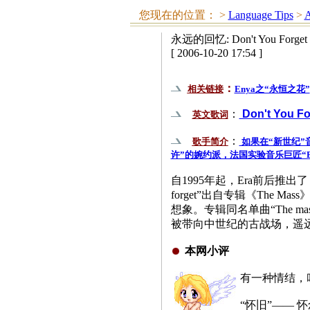
您现在的位置：
>
Language Tips
>
A
永远的回忆: Don't You Forget
[ 2006-10-20 17:54 ]
：
相关链接
Enya之“永恒之花”
：
Don't You Fo
英文歌词
：
歌手简介
如果在“新世纪”
许”的婉约派，法国实验音乐巨匠“
自1995年起，Era前后推出了《E
forget”出自专辑《The
想象。专辑同名单曲“The 
被带向中世纪的古战场，遥
本网小评
有一种情结，
“怀旧”—— 