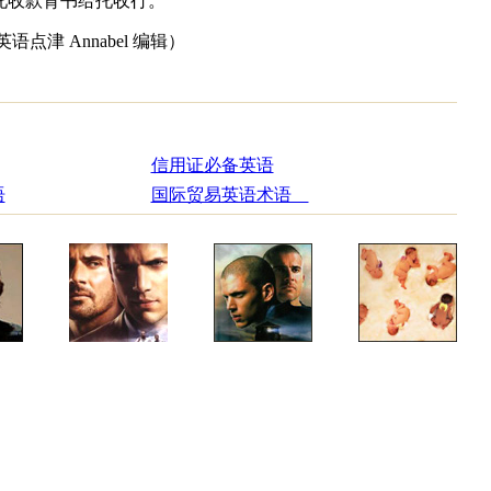
托收款背书给托收行。
点津 Annabel 编辑）
信用证必备英语
语
国际贸易英语术语