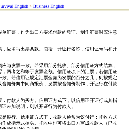
urvival English
>
Business English
跟单汇票，作为出口方要求付款的凭证。制作汇票时应注意
票，应填写出票条款。包括：开证行名称，信用证号码和开
额应与发票一致。若采用部分托收、部分信用证方式结算，
写，两者之和等于发票金额。信用证项下的汇票，若信用证
一致。若信用证规定汇票金额为发票的百分之几，则按规定
以含佣价向中间商报价，发票按含佣价制作，开证行在付款
票，付款人为买方。信用证方式下，以信用证开证行或其指
用证未加说明，则以开证行为付款人。
应是银行。信用证方式下，收款人通常为议付行；托收方式
均作成指示式抬头。托收中也可将出口方写成收款人（已收