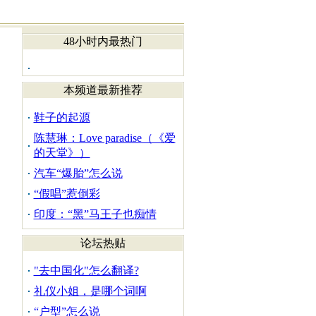
48小时内最热门
本频道最新推荐
鞋子的起源
陈慧琳：Love paradise（《爱
的天堂》）
汽车“爆胎”怎么说
“假唱”惹倒彩
印度：“黑”马王子也痴情
论坛热贴
"去中国化"怎么翻译?
礼仪小姐，是哪个词啊
“户型”怎么说