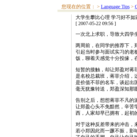
您现在的位置：
>
Language Tips
>
大学生攀比心理 学习好不如
[ 2007-05-22 09:56 ]
一次北上求职，导致大四学
两周前，在同学的推荐下，
引起当时参与面试实习的老
饭，聊着天感觉十分投缘，
短暂的接触，却让郑盈对蒋
是名校总裁班，蒋菲介绍，
是价值不菲的名车，谈起出
毫无犹豫转送，郑盈深知那
告别之后，想想蒋菲不凡的
让郑盈心头不免黯然，辛苦
西，人家却早已拥有，起初
对于这种反差带来的冲击，
若小郑因此而一蹶不振，影