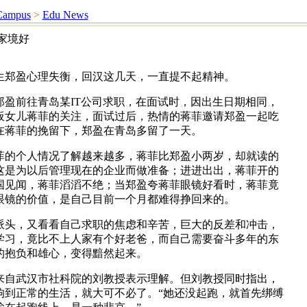
Campus
>
Edu News
家境好
生郑盈心理失衡，回汉这几天，一直提不起精神。
郑盈前往青岛某IT公司求职，在面试时，因出生日期相同，
板女儿蒋菲的关注，面试过后，热情的蒋菲邀请郑盈一起吃
在蒋菲的挽留下，郑盈在青岛多留了一天。
菲的个人情况了解越来越多，蒋菲比郑盈小两岁，却就读的
这是为以后管理现在的企业而做准备；进进出出，蒋菲开的
国见闻，蒋菲滔滔不绝；当郑盈夸蒋菲眼镜好看时，蒋菲竟
眼镜的价值，是自己目前一个月都难得挣回来的。
派头，又看看自己求职的焦虑和辛苦，巨大的反差和冲击，
学习，竟比不上人家有个好老爸，而自己需要奋斗多年的东
的抱负和雄心，变得黯然起来。
来自武汉市社科院的刘教授表示理解。但刘教授同时指出，
响到正常的生活，就大可不必了。“她还没起跑，就首先绑缚