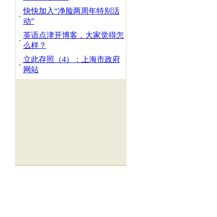
快快加入“净脸两周年特别活
动”
英语点津开博客，大家觉得怎
么样？
立此存照（4）：上海市政府
网站