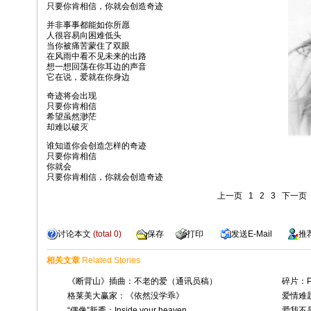
只要你肯相信，你就会创造奇迹
并非事事都能如你所愿
人很容易向困难低头
当你被痛苦蒙住了双眼
在风雨中看不见未来的出路
想一想回荡在你耳边的声音
它在说，爱就在你身边
奇迹将会出现
只要你肯相信
希望虽然渺茫
却难以破灭
谁知道你会创造怎样的奇迹
只要你肯相信
你就会
只要你肯相信，你就会创造奇迹
上一页
1
2
3
下一页
讨论本文
(total
0
)
保存
打印
发送
E-Mail
推
相关文章
Related Stories
《断背山》插曲：不老的爱（通讯员稿）
碎片：P
格莱美大赢家：《依然没学乖》
爱情难题：
“偶像”新秀：Inside your heaven
爱我不是