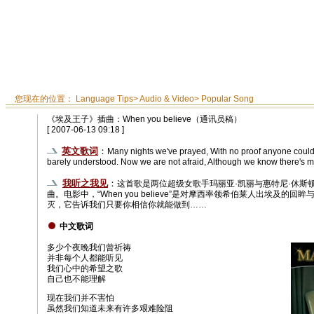
您现在的位置：
Language Tips
>
Audio & Video
>
Popular Song
《埃及王子》插曲：When you believe（通讯员稿）
[ 2007-06-13 09:18 ]
英文歌词
：
Many nights we've prayed, With no proof anyone could
barely understood. Now we are not afraid, Although we know there's muc
我听之我见
：
这首歌是两位超级女歌手玛丽亚·凯丽与惠特尼·休斯
曲。电影中，“When you believe”是对摩西率领希伯莱人出埃及
灭，它告诉我们只要你相信你就能做到……
中文歌词
多少个夜晚我们曾祈祷
并非每个人都能听见
我们心中的希望之歌
自己也不能理解
现在我们并不害怕
虽然我们知道未来有许多艰难险阻