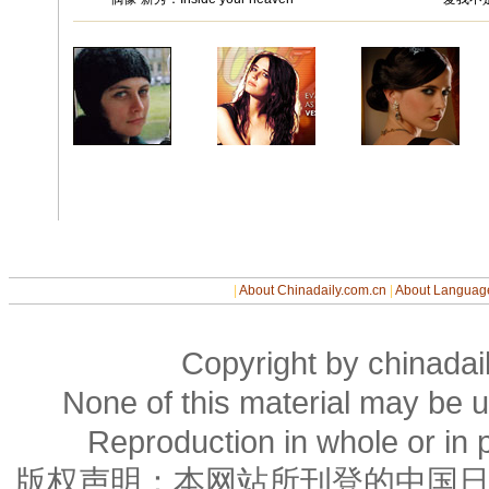
|
About Chinadaily.com.cn
|
About Languag
Copyright by chinadail
None of this material may be u
Reproduction in whole or in p
版权声明：本网站所刊登的中国