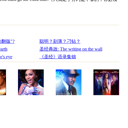
母的翻版"?
聪明？刻薄？刁钻？
arth
圣经典故: The writing on the wall
's eye
《圣经》语录集锦