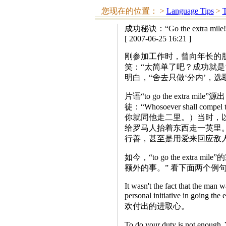
您现在的位置：
>
Language Tips
>
T
成功秘诀：“Go the extra mile!
[ 2007-06-25 16:21 ]
刚参加工作时，曾向年长的朋友取经，
笑：“太简单了吧？成功就是
明白，“舍去只做‘分内’，选
片语“to go the extra
徒：“Whosoever shall compe
你就同他走二里。）当时，
给罗马人抬着东西走一英里
行善，甚至是用爱来回应敌
如今，“to go the ext
额外的事。” 看下面两个例
It wasn't the fact that the man w
personal initiative i
欢付出的进取心。
To do your duty is not e