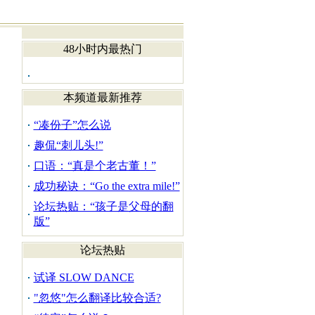
48小时内最热门
本频道最新推荐
“凑份子”怎么说
趣侃“刺儿头!”
口语：“真是个老古董！”
成功秘诀：“Go the extra mile!”
论坛热贴：“孩子是父母的翻
版”
论坛热贴
试译 SLOW DANCE
"忽悠"怎么翻译比较合适?