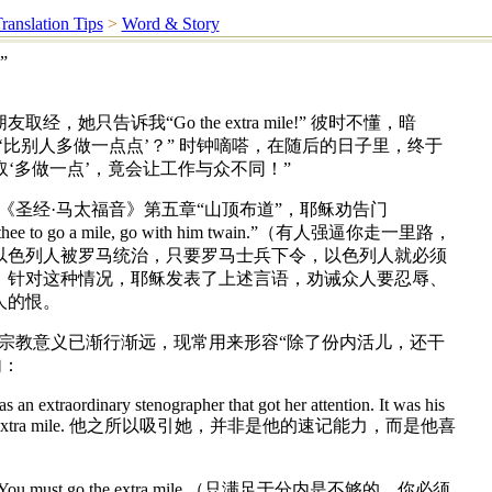
ranslation Tips
>
Word & Story
”
她只告诉我“Go the extra mile!” 彼时不懂，暗
‘比别人多做一点点’？” 时钟嘀嗒，在随后的日子里，终于
取‘多做一点’，竟会让工作与众不同！”
 mile”源出《圣经·马太福音》第五章“山顶布道”，耶稣劝告门
l thee to go a mile, go with him twain.”（有人强逼你走一里路，
以色列人被罗马统治，只要罗马士兵下令，以色列人就必须
。针对这种情况，耶稣发表了上述言语，劝诫众人要忍辱、
人的恨。
ra mile”的宗教意义已渐行渐远，现常用来形容“除了份内活儿，还干
句：
as an extraordinary stenographer that got her attention. It was his
n going the extra mile. 他之所以吸引她，并非是他的速记能力，而是他喜
nough. You must go the extra mile.（只满足于分内是不够的，你必须