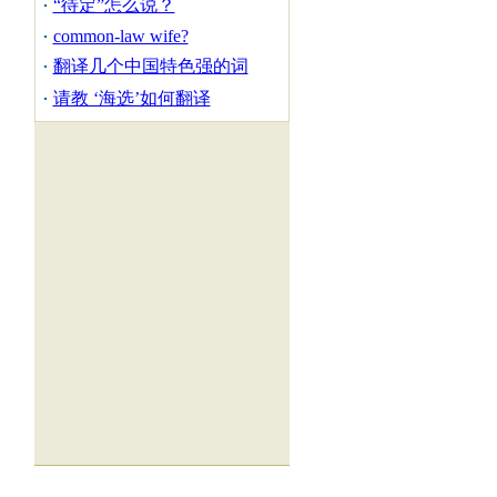
“待定”怎么说？
common-law wife?
翻译几个中国特色强的词
请教 ‘海选’如何翻译