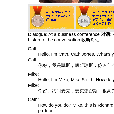
Dialogue: At a business conference
对话:
Listen to the conversation 收听对话
Cath:
Hello, I’m Cath, Cath Jones. What’s
Cath:
你好，我是凯斯，凯斯琼斯，你叫什
Mike:
Hello, I’m Mike, Mike Smith. How do
Mike:
你好。我叫麦克，麦克史密斯。很高
Cath:
How do you do? Mike, this is Richard
partner.