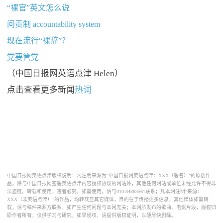
“裸官”英文怎么说
问责制 accountability system
现在流行“裸辞”？
党要管党
（中国日报网英语点津 Helen）
点击查看更多新闻
热词
中国日报网英语点津版权说明：凡注明来源为“中国日报网英语点津：XXX（署名）”的原创作
品，除与中国日报网签署英语点津内容授权协议的网站外，其他任何网站或单位未经允许不得非
法盗链、转载和使用，违者必究。如需使用，请与010-84883561联系；凡本网注明“来源：
XXX（非英语点津）”的作品，均转载自其它媒体，目的在于传播更多信息，其他媒体如需转
载，请与稿件来源方联系，如产生任何问题与本网无关；本网所发布的歌曲、电影片段，版权归
原作者所有，仅供学习与研究，如果侵权，请提供版权证明，以便尽快删除。