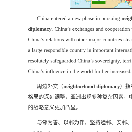
China entered a new phase in pursuing
neig
diplomacy
. China’s exchanges and cooperation 
China’s relations with other major countries ste
a large responsible country in important interna
resolutely safeguarded China’s sovereignty, territ
China’s influence in the world further increased.
周边外交（
neighborhood diplomacy
）指
格局的深刻调整，亚洲出现多种复杂因素，
的战略意义更加凸显。
与邻为善、以邻为伴，坚持睦邻、安邻