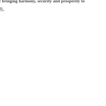
 bringing harmony, security and prosperity to
则。