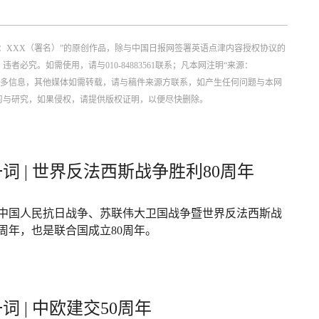
：XXX（署名）”的原创作品，除与中国日报网签署英语点津内容授权协议的
究。如需使用，请与010-84883561联系；凡本网注明“来源：
更多信息，其他媒体如需转载，请与稿件来源方联系，如产生任何问题与本网
习与研究，如果侵权，请提供版权证明，以便尽快删除。
词 | 世界反法西斯战争胜利80周年
年是中国人民抗日战争、苏联伟大卫国战争暨世界反法西斯战
0周年，也是联合国成立80周年。
词 | 中欧建交50周年