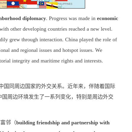
hborhood diplomacy
. Progress was made in
economic
with other developing countries reached a new level.
adily grew through interaction. China played the role of
tional and regional issues and hotspot issues. We
orial integrity and maritime rights and interests.
中国同周边国家的外交关系。近年来，伴随着国际
中国周边环境发生了一系列变化，特别是周边外交
、富邻（
building friendship and partnership with