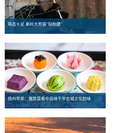
萌态十足 秦岭大熊猫“贴秋膘”
扬州早茶：雅致菜肴中品味千年古城文化韵味