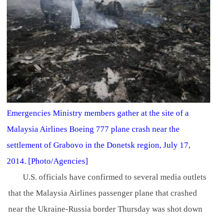
Emergencies Ministry members gather at the site of a
Malaysia Airlines Boeing 777 plane crash near the
settlement of Grabovo in the Donetsk region, July 17,
2014. [Photo/Agencies]
U.S. officials have confirmed to several media outlets
that the Malaysia Airlines passenger plane that crashed
near the Ukraine-Russia border Thursday was shot down