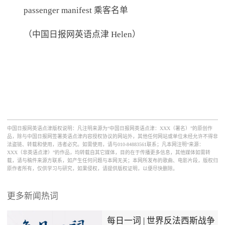
passenger manifest 乘客名单
（中国日报网英语点津 Helen）
中国日报网英语点津版权说明：凡注明来源为“中国日报网英语点津：XXX（署名）”的原创作
品，除与中国日报网签署英语点津内容授权协议的网站外，其他任何网站或单位未经允许不得非
法盗链、转载和使用，违者必究。如需使用，请与010-84883561联系；凡本网注明“来源：
XXX（非英语点津）”的作品，均转载自其它媒体，目的在于传播更多信息，其他媒体如需转
载，请与稿件来源方联系，如产生任何问题与本网无关；本网所发布的歌曲、电影片段，版权归
原作者所有，仅供学习与研究，如果侵权，请提供版权证明，以便尽快删除。
更多新闻热词
每日一词 | 世界反法西斯战争