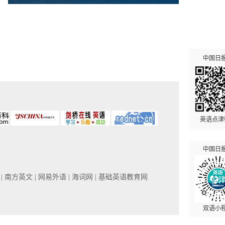
中国日
英语点津
中国日
网
| 南方英文
| 网易外语
| 海词网
| 基础英语教育网
双语小