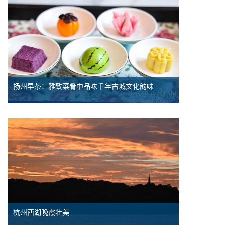
扬州早茶：雅致菜肴中品味千年古城文化韵味
杭州西湖晚霞壮美