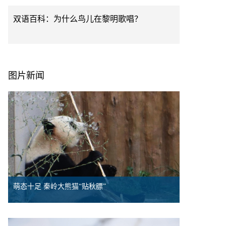
双语百科：为什么鸟儿在黎明歌唱？
图片新闻
萌态十足 秦岭大熊猫“贴秋膘”