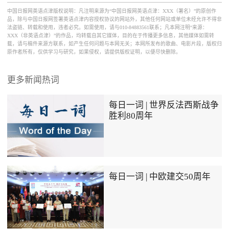
中国日报网英语点津版权说明：凡注明来源为“中国日报网英语点津：XXX（署名）”的原创作
品，除与中国日报网签署英语点津内容授权协议的网站外，其他任何网站或单位未经允许不得非
法盗链、转载和使用，违者必究。如需使用，请与010-84883561联系；凡本网注明“来源：
XXX（非英语点津）”的作品，均转载自其它媒体，目的在于传播更多信息，其他媒体如需转
载，请与稿件来源方联系，如产生任何问题与本网无关；本网所发布的歌曲、电影片段，版权归
原作者所有，仅供学习与研究，如果侵权，请提供版权证明，以便尽快删除。
更多新闻热词
每日一词 | 世界反法西斯战争
胜利80周年
每日一词 | 中欧建交50周年