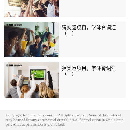
猜奥运项目，学体育词汇
（二）
猜奥运项目，学体育词汇
（一）
Copyright by chinadaily.com.cn. All rights reserved. None of this material
may be used for any commercial or public use. Reproduction in whole or in
part without permission is prohibited.