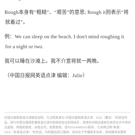
Rough本身有“粗糙”、“艰苦”的意思; Rough it则表示“将
就着过”。
例：We can sleep on the beach. I don't mind roughing it
for a night or two.
我可以睡在沙滩上。我不介意将就一两晚。
（中国日报网英语点津 编辑：Julie）
中国日报网英语点津版权说明：凡注明来源为“中国日报网英语点津：XXX（署名）”的原创作
品，除与中国日报网签署英语点津内容授权协议的网站外，其他任何网站或单位未经允许不得非
法盗链、转载和使用，违者必究。如需使用，请与010-84883561联系；凡本网注明“来源：
XXX（非英语点津）”的作品，均转载自其它媒体，目的在于传播更多信息，其他媒体如需转