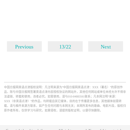
Previous
13/22
Next
中国日报网英语点津版权说明：凡注明来源为“中国日报网英语点津：XXX（署名）”的原创作
品，除与中国日报网签署英语点津内容授权协议的网站外，其他任何网站或单位未经允许不得非
法盗链、转载和使用，违者必究。如需使用，请与010-84883561联系；凡本网注明“来源：
XXX（非英语点津）”的作品，均转载自其它媒体，目的在于传播更多信息，其他媒体如需转
载，请与稿件来源方联系，如产生任何问题与本网无关；本网所发布的歌曲、电影片段，版权归
原作者所有，仅供学习与研究，如果侵权，请提供版权证明，以便尽快删除。