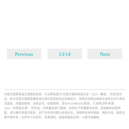
Previous
13/14
Next
中国日报网英语点津版权说明：凡注明来源为“中国日报网英语点津：XXX（署名）”的原创作
品，除与中国日报网签署英语点津内容授权协议的网站外，其他任何网站或单位未经允许不得非
法盗链、转载和使用，违者必究。如需使用，请与010-84883561联系；凡本网注明“来源：
XXX（非英语点津）”的作品，均转载自其它媒体，目的在于传播更多信息，其他媒体如需转
载，请与稿件来源方联系，如产生任何问题与本网无关；本网所发布的歌曲、电影片段，版权归
原作者所有，仅供学习与研究，如果侵权，请提供版权证明，以便尽快删除。