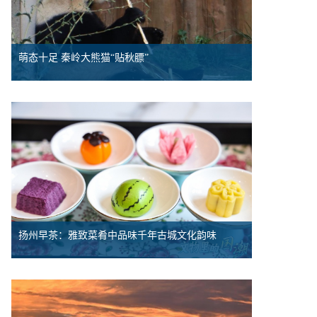
萌态十足 秦岭大熊猫“贴秋膘”
扬州早茶：雅致菜肴中品味千年古城文化韵味