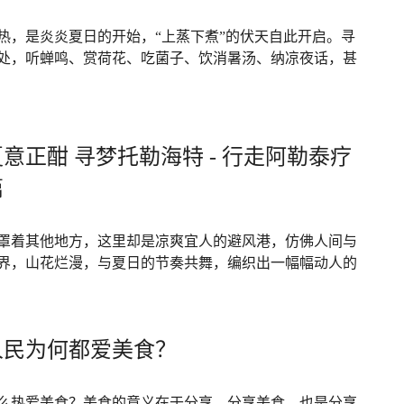
热，是炎炎夏日的开始，“上蒸下煮”的伏天自此开启。寻
处，听蝉鸣、赏荷花、吃菌子、饮消暑汤、纳凉夜话，甚
意正酣 寻梦托勒海特 - 行走阿勒泰疗
篇
罩着其他地方，这里却是凉爽宜人的避风港，仿佛人间与
界，山花烂漫，与夏日的节奏共舞，编织出一幅幅动人的
人民为何都爱美食？
么热爱美食？美食的意义在于分享。分享美食，也是分享