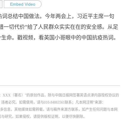
Embed Video
用热词总结中国做法。今年两会上，习近平主席一句
惜一切代价”给了人民群众实实在在的安全感。从足
个生命。戳视频，看英国小哥眼中的中国抗疫热词。
：XXX（署名）”的原创作品，除与中国日报网签署英语点津内容授权协议的
究。如需使用，请与010-84883561联系；凡本网注明“来源：
更多信息，其他媒体如需转载，请与稿件来源方联系，如产生任何问题与本网
习与研究，如果侵权，请提供版权证明，以便尽快删除。