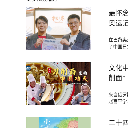
最怀念
奥运
在巴黎奥
了中国日
文化
削面”
来自俄罗
赵喜平学
二十