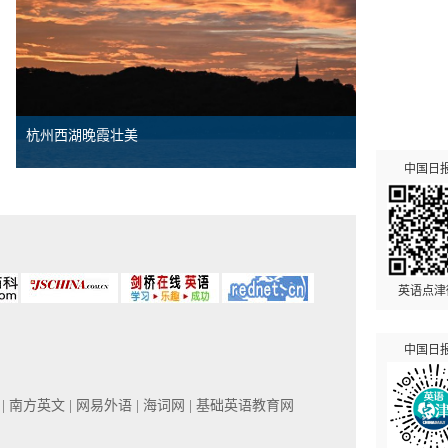
杭州西湖晚霞壮美
中国日
英语点津
中国日
网
| 南方英文
| 网易外语
| 海词网
| 基础英语教育网