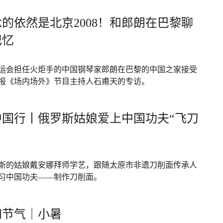
的依然是北京2008！和郎朗在巴黎聊
记忆
运会担任火炬手的中国钢琴家郎朗在巴黎的中国之家接受
报《场内场外》节目主持人石甫天的专访。
中国行丨俄罗斯姑娘爱上中国功夫“飞刀
斯的姑娘戴安娜拜师学艺，跟随太原市非遗刀削面传承人
习中国功夫——制作刀削面。
四节气｜小暑