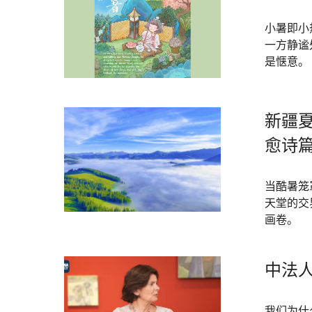
小暑即小
一方静谧
是惬意。
新疆夏
愈诗
当酷暑笼
天堂的交
画卷。
中法
我们为什