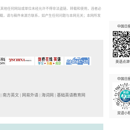
，其他任何网站或单位未经允许不得非法盗链、转载和使用，违者必
如需转载，请与稿件来源方联系，如产生任何问题与本网无关；本网所发
中国日
英语点津
中国日
网
| 南方英文
| 网易外语
| 海词网
| 基础英语教育网
双语小