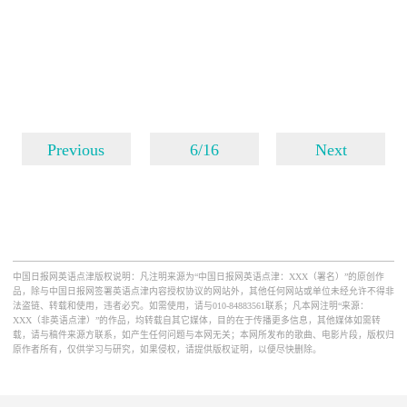
Previous
6/16
Next
中国日报网英语点津版权说明：凡注明来源为“中国日报网英语点津：XXX（署名）”的原创作
品，除与中国日报网签署英语点津内容授权协议的网站外，其他任何网站或单位未经允许不得非
法盗链、转载和使用，违者必究。如需使用，请与010-84883561联系；凡本网注明“来源：
XXX（非英语点津）”的作品，均转载自其它媒体，目的在于传播更多信息，其他媒体如需转
载，请与稿件来源方联系，如产生任何问题与本网无关；本网所发布的歌曲、电影片段，版权归
原作者所有，仅供学习与研究，如果侵权，请提供版权证明，以便尽快删除。