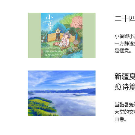
二十
小暑即小
一方静谧
是惬意。
新疆夏
愈诗
当酷暑笼
天堂的交
画卷。