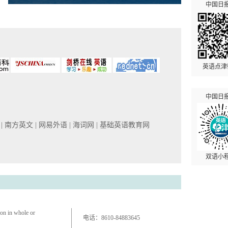
中国日
英语点津
中国日
网
| 南方英文
| 网易外语
| 海词网
| 基础英语教育网
双语小
ion in whole or
电话：
8610-84883645