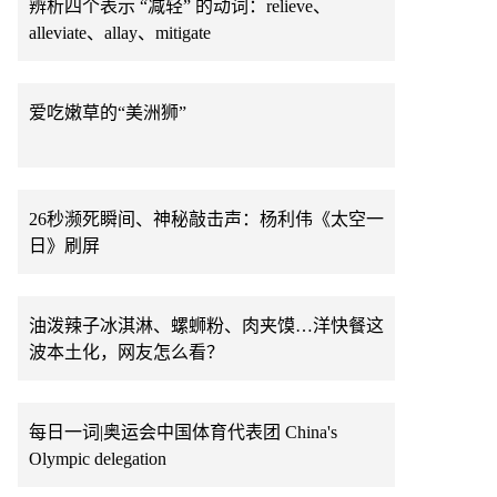
辨析四个表示 “减轻” 的动词：relieve、
alleviate、allay、mitigate
爱吃嫩草的“美洲狮”
26秒濒死瞬间、神秘敲击声：杨利伟《太空一
日》刷屏
油泼辣子冰淇淋、螺蛳粉、肉夹馍…洋快餐这
波本土化，网友怎么看？
每日一词|奥运会中国体育代表团 China's
Olympic delegation