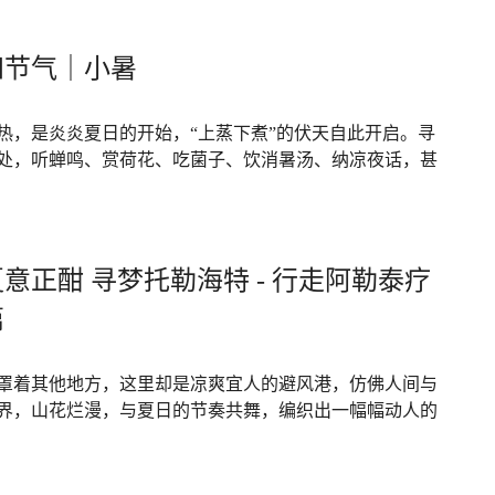
四节气｜小暑
热，是炎炎夏日的开始，“上蒸下煮”的伏天自此开启。寻
处，听蝉鸣、赏荷花、吃菌子、饮消暑汤、纳凉夜话，甚
意正酣 寻梦托勒海特 - 行走阿勒泰疗
篇
罩着其他地方，这里却是凉爽宜人的避风港，仿佛人间与
界，山花烂漫，与夏日的节奏共舞，编织出一幅幅动人的