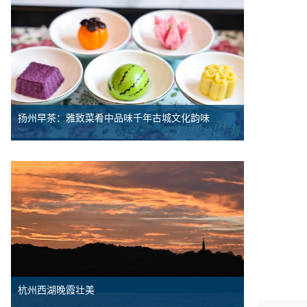
扬州早茶：雅致菜肴中品味千年古城文化韵味
杭州西湖晚霞壮美