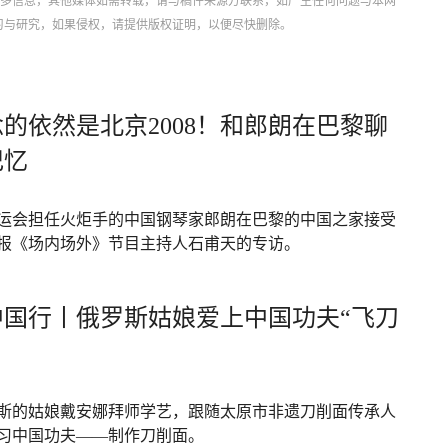
更多信息，其他媒体如需转载，请与稿件来源方联系，如产生任何问题与本网
习与研究，如果侵权，请提供版权证明，以便尽快删除。
的依然是北京2008！和郎朗在巴黎聊
记忆
运会担任火炬手的中国钢琴家郎朗在巴黎的中国之家接受
报《场内场外》节目主持人石甫天的专访。
中国行丨俄罗斯姑娘爱上中国功夫“飞刀
斯的姑娘戴安娜拜师学艺，跟随太原市非遗刀削面传承人
习中国功夫——制作刀削面。