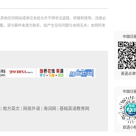
，其他任何网站或单位未经允许不得非法盗链、转载和使用，违者必
如需转载，请与稿件来源方联系，如产生任何问题与本网无关；本网所发
中国日
英语点津
中国日
网
| 南方英文
| 网易外语
| 海词网
| 基础英语教育网
双语小