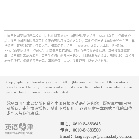
中国日报网英语点津版权说明：凡注明来源为“中国日报网英语点津：XXX（署名）”的原创作
品，除与中国日报网签署英语点津内容授权协议的网站外，其他任何网站或单位未经允许不得非
法盗链、转载和使用，违者必究。如需使用，请与010-84883561联系；凡本网注明“来源：
XXX（非英语点津）”的作品，均转载自其它媒体，目的在于传播更多信息，其他媒体如需转
载，请与稿件来源方联系，如产生任何问题与本网无关；本网所发布的歌曲、电影片段，版权归
原作者所有，仅供学习与研究，如果侵权，请提供版权证明，以便尽快删除。
Copyright by chinadaily.com.cn. All rights reserved. None of this material
may be used for any commercial or public use. Reproduction in whole or in
part without permission is prohibited.
版权声明：本网站所刊登的中国日报网英语点津内容，版权属中国日报
网所有，未经协议授权，禁止下载使用。 欢迎愿意与本网站合作的单位
或个人与我们联系。
电话：
8610-84883645
传真：
8610-84883500
Email：
languagetips@chinadaily.com.cn