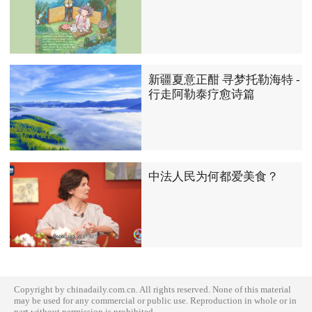
新疆夏意正酣 寻梦托勒海特 -
行走阿勒泰疗愈诗篇
中法人民为何都爱美食？
Copyright by chinadaily.com.cn. All rights reserved. None of this material
may be used for any commercial or public use. Reproduction in whole or in
part without permission is prohibited.