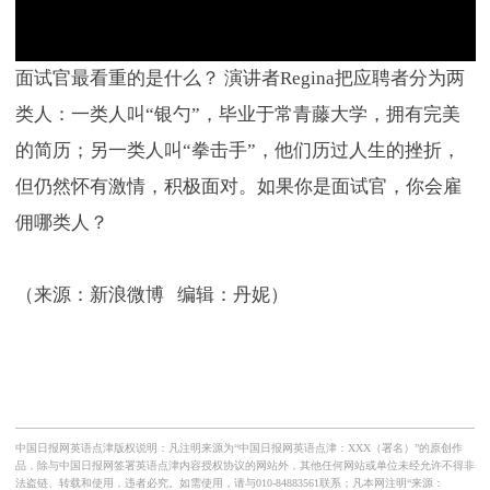
面试官最看重的是什么？ 演讲者Regina把应聘者分为两
类人：一类人叫“银勺”，毕业于常青藤大学，拥有完美
的简历；另一类人叫“拳击手”，他们历过人生的挫折，
但仍然怀有激情，积极面对。如果你是面试官，你会雇
佣哪类人？
（来源：新浪微博 编辑：丹妮）
中国日报网英语点津版权说明：凡注明来源为“中国日报网英语点津：XXX（署名）”的原创作
品，除与中国日报网签署英语点津内容授权协议的网站外，其他任何网站或单位未经允许不得非
法盗链、转载和使用，违者必究。如需使用，请与010-84883561联系；凡本网注明“来源：