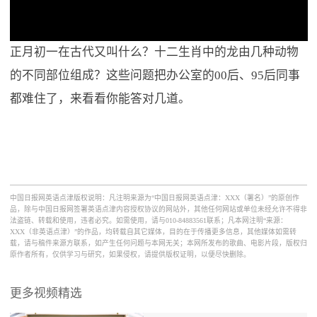
正月初一在古代又叫什么？十二生肖中的龙由几种动物
的不同部位组成？这些问题把办公室的00后、95后同事
都难住了，来看看你能答对几道。
中国日报网英语点津版权说明：凡注明来源为“中国日报网英语点津：XXX（署名）”的原创作
品，除与中国日报网签署英语点津内容授权协议的网站外，其他任何网站或单位未经允许不得非
法盗链、转载和使用，违者必究。如需使用，请与010-84883561联系；凡本网注明“来源：
XXX（非英语点津）”的作品，均转载自其它媒体，目的在于传播更多信息，其他媒体如需转
载，请与稿件来源方联系，如产生任何问题与本网无关；本网所发布的歌曲、电影片段，版权归
原作者所有，仅供学习与研究，如果侵权，请提供版权证明，以便尽快删除。
更多视频精选