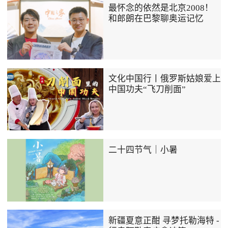
最怀念的依然是北京2008！
和郎朗在巴黎聊奥运记忆
文化中国行丨俄罗斯姑娘爱上
中国功夫“飞刀削面”
二十四节气｜小暑
新疆夏意正酣 寻梦托勒海特 -