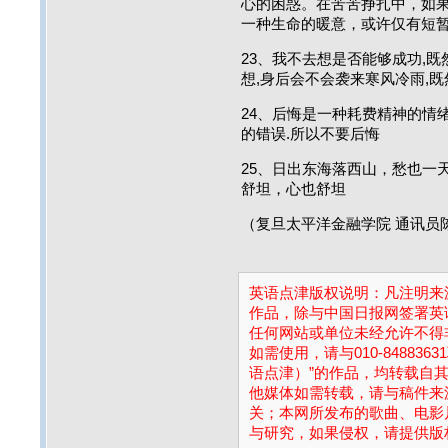
心的困惑。在苦苦挣扎中，如
一种生命的暖意，或许仅有短
23、我不去想是否能够成功,既
想,身后会不会袭来寒风冷雨,
24、后悔是一种耗费精神的情
的错误.所以不要后悔
25、日出东海落西山，愁也一
舒坦，心也舒坦
（复旦太平洋金融学院 通讯员
英语点津版权说明：凡注明来源
作品，除与中国日报网签署英
任何网站或单位未经允许不得
如需使用，请与010-84883
语点津）”的作品，均转载自
他媒体如需转载，请与稿件来
关；本网所发布的歌曲、电影
与研究，如果侵权，请提供版