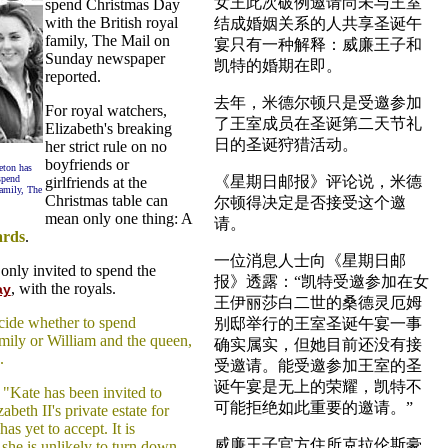
女王此次破例邀请尚未与王室
spend Christmas Day
with the British royal
结成婚姻关系的人共享圣诞午
family, The Mail on
宴只有一种解释：威廉王子和
Sunday newspaper
凯特的婚期在即。
reported.
去年，米德尔顿只是受邀参加
For royal watchers,
了王室成员在圣诞第二天节礼
Elizabeth's breaking
日的圣诞狩猎活动。
her strict rule on no
boyfriends or
eton has
spend
《星期日邮报》评论说，米德
girlfriends at the
family, The
Christmas table can
尔顿得决定是否接受这个邀
mean only one thing: A
请。
ards
.
一位消息人士向《星期日邮
only invited to spend the
报》透露：“凯特受邀参加在女
, with the royals.
ay
王伊丽莎白二世的桑德灵厄姆
cide whether to spend
别邸举行的王室圣诞午宴一事
ily or William and the queen,
确实属实，但她目前还没有接
.
受邀请。能受邀参加王室的圣
诞午宴是无上的荣耀，凯特不
: "Kate has been invited to
可能拒绝如此重要的邀请。”
eth II's private estate for
as yet to accept. It is
威廉王子官方住所克拉伦斯豪
 she is unlikely to turn down