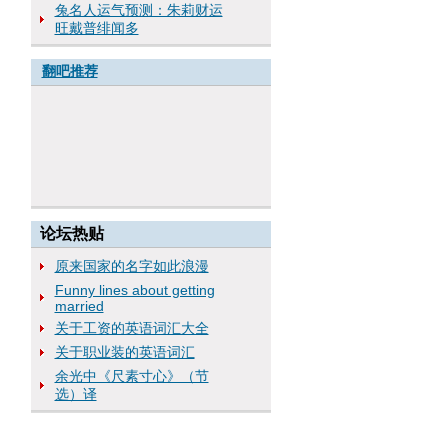
兔名人运气预测：朱莉财运
旺戴普绯闻多
翻吧推荐
论坛热贴
原来国家的名字如此浪漫
Funny lines about getting
married
关于工资的英语词汇大全
关于职业装的英语词汇
余光中《尺素寸心》（节
选）译