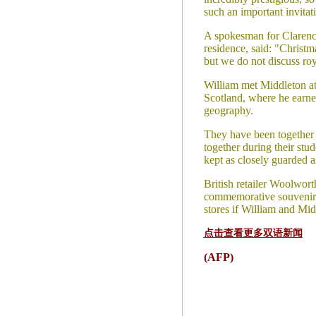
such an important invitat
A spokesman for Clarence
residence, said: "Christm
but we do not discuss roy
William met Middleton at
Scotland, where he earned
geography.
They have been together 
together during their stud
kept as closely guarded a
British retailer Woolwor
commemorative souvenirs
stores if William and Mi
点击查看更多双语新闻
(AFP)