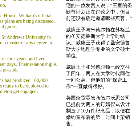
ion.
宅的一位发言人说：“王室的圣
诞节计划正在讨论之中，但目
 House, William's official
前还没有确定邀请哪些宾客。”
as plans are being discussed,
al guests."
威廉王子与米德尔顿在苏格兰
的圣安德鲁斯大学上学时结
 St Andrews University in
 a master of arts degree in
识。威廉王子获得了圣安德鲁
斯大学地理学专业的文学硕士
学位。
for four years and lived
ent days. Their relationship is
威廉王子和米德尔顿已经交往
s possible.
了四年，两人在大学时代同住
一间公寓。但他们的“保密工
ths has produced 100,000
 ready to be deployed to
作”一直做得很好。
ddleton get engaged.
英国杂货零售商伍尔沃思公司
已提前为两人的订婚仪式设计
制造了10万件纪念品，以便在
婚约宣布后的第一时间上架销
售。