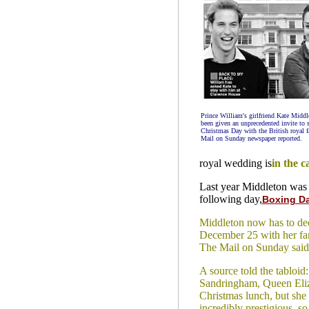
Prince William's girlfriend Kate Middl
been given an unprecedented invite to 
Christmas Day with the British royal 
Mail on Sunday newspaper reported.
royal wedding is
in the c
Last year Middleton was 
following day,
Boxing D
Middleton now has to de
December 25 with her fam
The Mail on Sunday said
A source told the tabloid
Sandringham, Queen Elizab
Christmas lunch, but she h
incredibly prestigious, so