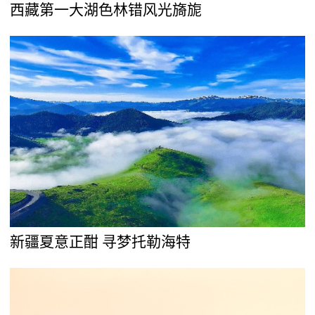
西藏第一大湖色林错风光旖旎
新疆夏意正酣 寻梦托勒海特