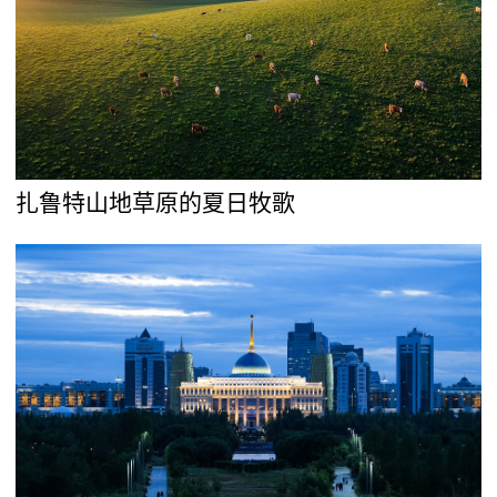
扎鲁特山地草原的夏日牧歌