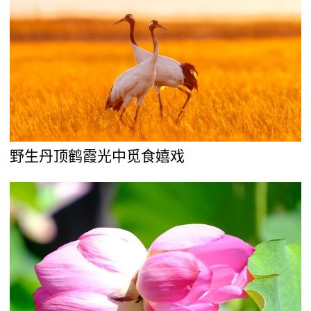
野生丹顶鹤霞光中觅食嬉戏