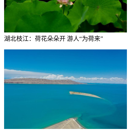
湖北枝江：荷花朵朵开 游人“为荷来”