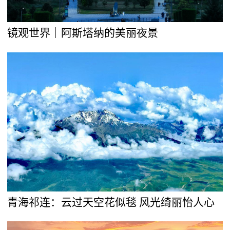
镜观世界｜阿斯塔纳的美丽夜景
青海祁连：云过天空花似毯 风光绮丽怡人心