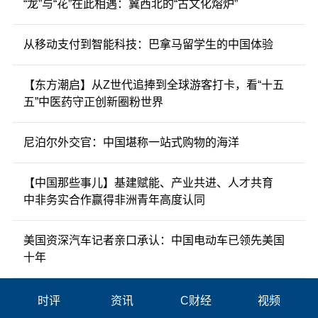
“龙”与“花”在此相遇：冀西北的“古文化熔炉”
从移动支付到智能科技：巴拿马留学生的中国体验
【东方潮启】从Z世代追捧到全球游客打卡，看“十五
五”中医药守正创新圈粉世界
尼泊尔外交官：中国堪称一站式购物的海洋
【中国那些事儿】基建赋能、产业共进、人才共育
中非务实合作赢得非洲青年高度认同
美国资深汽车记者亲口承认：中国电动车已领先美国
十年
时评
资讯
C财经
视频