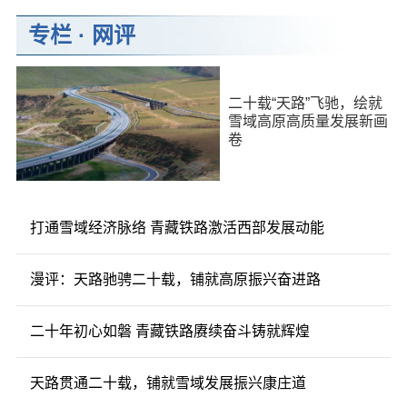
专栏
·
网评
二十载“天路”飞驰，绘就
雪域高原高质量发展新画
卷
打通雪域经济脉络 青藏铁路激活西部发展动能
漫评：天路驰骋二十载，铺就高原振兴奋进路
二十年初心如磐 青藏铁路赓续奋斗铸就辉煌
天路贯通二十载，铺就雪域发展振兴康庄道