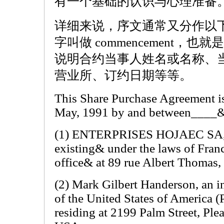
有一个基础的认识与心理准备
详细来说，序文通常又分作以
字叫做 commencement，
说明合约当事人姓名或名称、
营业所、订约日期等等。
This Share Purchase Agreement i
May, 1991 by and between____
(1) ENTERPRISES HOJAEC SA, 
existing& under the laws of Franc
office& at 89 rue Albert Thomas,
(2) Mark Gilbert Handerson, an in
of the United States of America 
residing at 2199 Palm Street, Plea