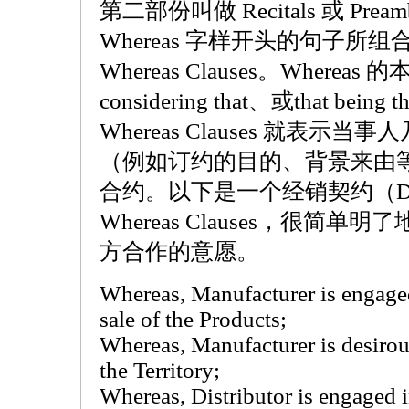
第二部份叫做 Recitals 或 Pre
Whereas 字样开头的句子
Whereas Clauses。Whereas 的
considering that、或that bei
Whereas Clauses 就表
（例如订约的目的、背景来由
合约。以下是一个经销契约（Distrib
Whereas Clauses，很简
方合作的意愿。
Whereas, Manufacturer is engage
sale of the Products;
Whereas, Manufacturer is desirous
the Territory;
Whereas, Distributor is engaged 