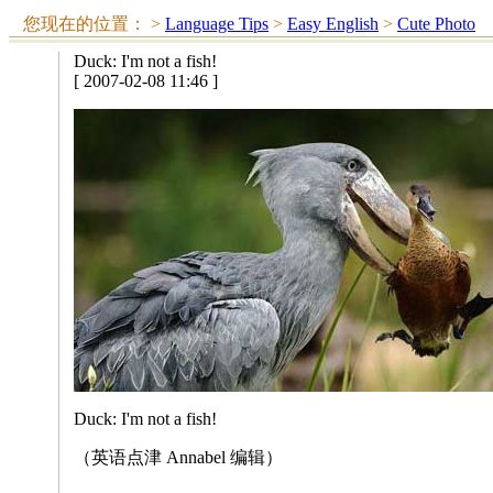
您现在的位置：
>
Language Tips
>
Easy English
>
Cute Photo
Duck: I'm not a fish!
[ 2007-02-08 11:46 ]
Duck: I'm not a fish!
（英语点津 Annabel 编辑）