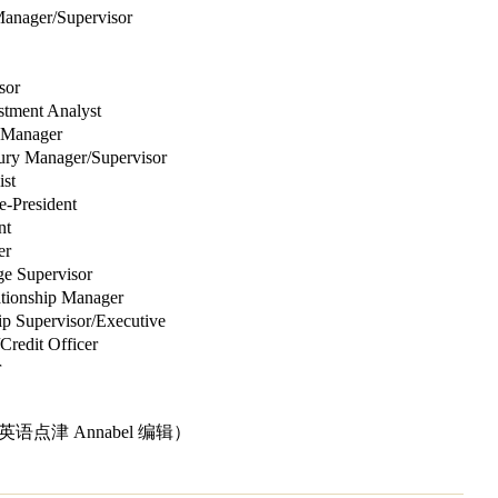
r/Supervisor
or
ent Analyst
anager
nager/Supervisor
st
resident
t
er
Supervisor
nship Manager
pervisor/Executive
t Officer
r
英语点津 Annabel 编辑）