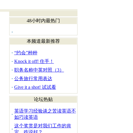
48小时内最热门
本频道最新推荐
“约会”种种
Knock it off! 住手！
职务名称中英对照（3）
公务旅行常用表达
Give it a shot! 试试看
论坛热贴
英语学习经验谈之苦读英语不
如巧读英语
这个奖赏是对我们工作的肯
定，咋说好？