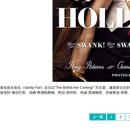
著名娱乐杂志《Vanity Fair》近日以“The British Are Coming!
迪克特-康伯巴奇、汤姆-希德勒斯顿、凯拉-奈特莉、埃迪-雷德梅恩、菲丽希缇-琼
上一页
1
2