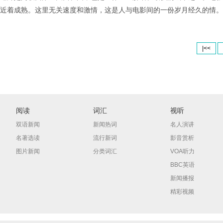
近着成熟。这里无关速度和激情，这是人与电影间的一份岁月经久的情。
|<<
阅读
词汇
视听
双语新闻
新闻热词
名人演讲
名著选读
流行新词
影音赏析
图片新闻
分类词汇
VOA听力
BBC英语
新闻播报
精彩视频