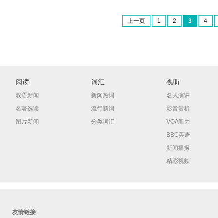
上一页
1
2
3
4
阅读
词汇
视听
双语新闻
新闻热词
名人演讲
名著选读
流行新词
影音赏析
图片新闻
分类词汇
VOA听力
BBC英语
新闻播报
精彩视频