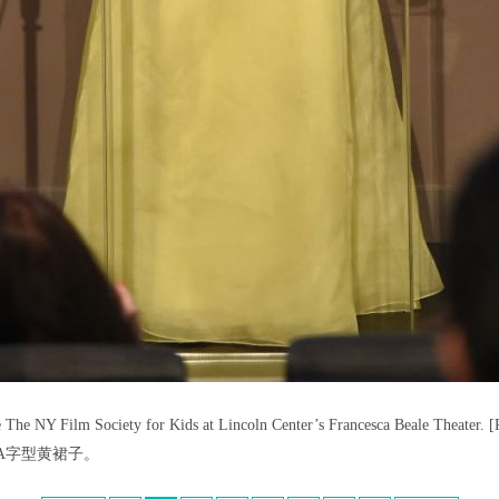
 The NY Film Society for Kids at Lincoln Center’s Francesca Beale Theater. [
A字型黄裙子。