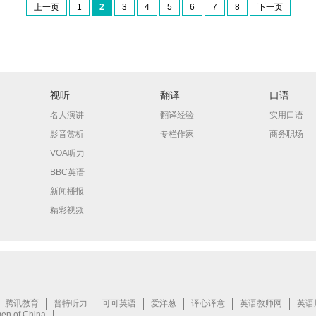
上一页
1
2
3
4
5
6
7
8
下一页
视听
翻译
口语
名人演讲
翻译经验
实用口语
影音赏析
专栏作家
商务职场
VOA听力
BBC英语
新闻播报
精彩视频