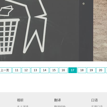
上一页
11
12
13
14
15
16
17
18
19
20
视听
翻译
口语
名人演讲
翻译经验
实用口语