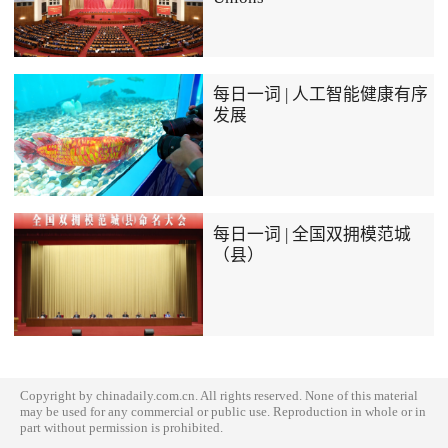
每日一词 | 人工智能健康有序
发展
每日一词 | 全国双拥模范城
（县）
Copyright by chinadaily.com.cn. All rights reserved. None of this material
may be used for any commercial or public use. Reproduction in whole or in
part without permission is prohibited.