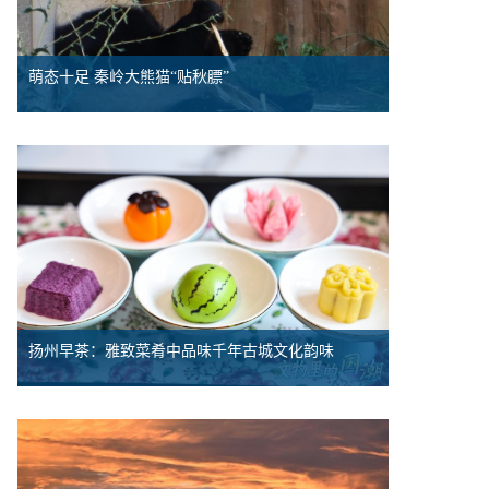
萌态十足 秦岭大熊猫“贴秋膘”
扬州早茶：雅致菜肴中品味千年古城文化韵味