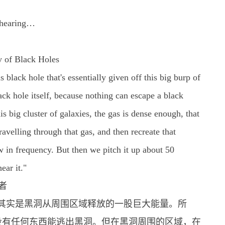
e hearing…
y of Black Holes
 black hole that's essentially given off this big burp of
ack hole itself, because nothing can escape a black
is big cluster of galaxies, the gas is dense enough, that
avelling through that gas, and then recreate that
w in frequency. But then we pitch it up about 50
ear it."
者
其实是黑洞从周围区域释放的一股巨大能量。所
没有任何东西能逃出黑洞。但在黑洞周围的区域，在