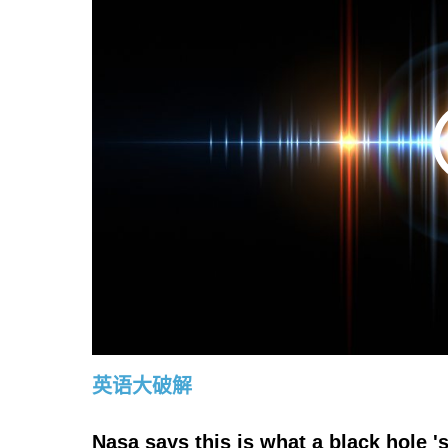
英语大破解
Nasa says this is what a black