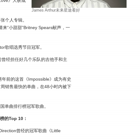
s Love》大获成
James Arthur未来星途看好
第4张个人专辑。
来“小甜甜”Britney Spears献声，一
Factor歌唱选秀节目冠军。
前曾经担任好几个乐队的吉他手和主
e两年前的这首《Impossible》成为有史
曲中首周销售最快的单曲，在48小时内被下
。
本周英国单曲排行榜冠军歌曲。
榜的Top 10：
ection曾经的冠军歌曲《Little