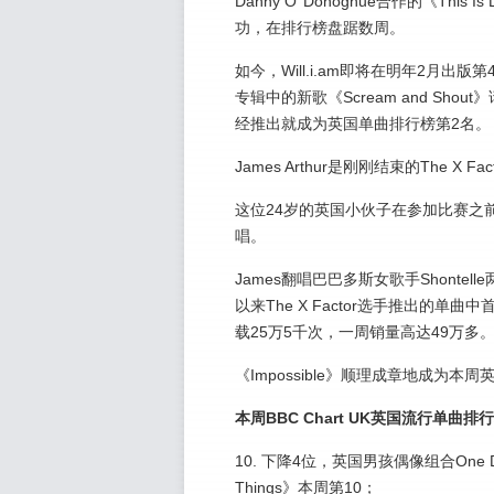
Danny O’ Donoghue合作的《This I
功，在排行榜盘踞数周。
如今，Will.i.am即将在明年2月出版
专辑中的新歌《Scream and Shout》请
经推出就成为英国单曲排行榜第2名。
James Arthur是刚刚结束的The X 
这位24岁的英国小伙子在参加比赛之
唱。
James翻唱巴巴多斯女歌手Shontell
以来The X Factor选手推出的单
载25万5千次，一周销量高达49万多
《Impossible》顺理成章地成为
本周BBC Chart UK英国流行单曲排行
10. 下降4位，英国男孩偶像组合One Dir
Things》本周第10；