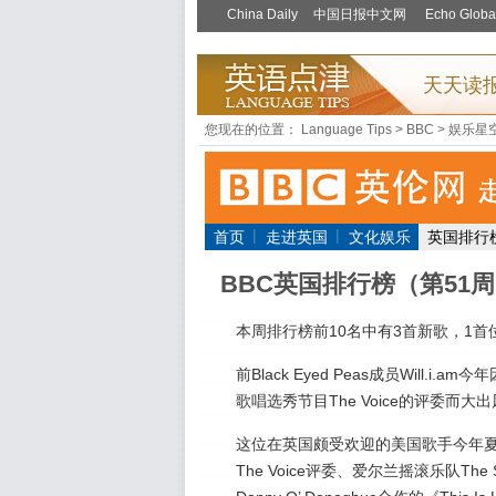
您现在的位置：
Language Tips
>
BBC
>
娱乐星
|
|
首页
走进英国
文化娱乐
英国排行
BBC英国排行榜（第51
本周排行榜前10名中有3首新歌，1首
前Black Eyed Peas成员Will.i.am
歌唱选秀节目The Voice的评委而大
这位在英国颇受欢迎的美国歌手今年
The Voice评委、爱尔兰摇滚乐队The S