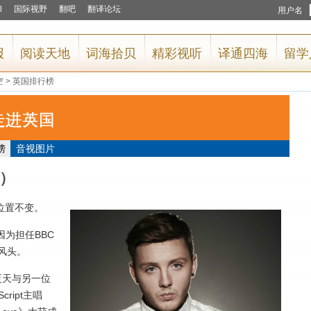
空
>
英国排行榜
榜
音视图片
周）
位置不变。
今年因为担任BBC
出风头。
夏天与另一位
cript主唱