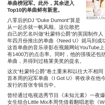
单曲榜冠军。此外，其余进入
Top10的单曲鲜有新意。
英国制作人Du
八零后的DJ “Duke Dumont”算是
从一起步就一帆风顺。这位敢把
自己的艺名叫做“杜蒙特公爵”的英国制作人
年四月份推出的单曲《Need U》就马到成
这首单曲的音乐录影在视频网站YouTube
有1400万的点击率。同时，他的强项还包
单曲，并得到过格莱美奖的提名。
这次“杜蒙特公爵”卷土重来和以往大不相同
首本周的冠军单曲《I Got U》将收录在他
发行的首张专辑当中。
曾经通过电视选秀节目《未知元素》一夜
女生组合Little Mix本周凭借着翻唱老歌《Wo